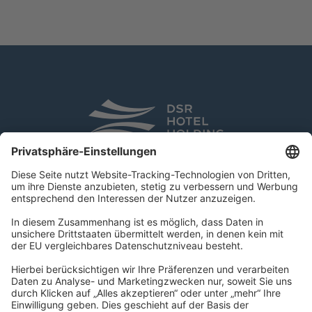
DSR Hotel Holding GmbH
Am Kaiserkai 69
D-20457 Hamburg
Tel.:
+49 40 300 322 100
Fax: +49 40 300 322 109
kontakt@dsr-hotelholding.de