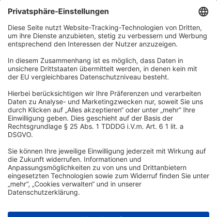
DSR Hotel Holding GmbH
Am Kaiserkai 69
D-20457 Hamburg
Tel.:
+49 40 300 322 100
Fax: +49 40 300 322 109
kontakt@dsr-hotelholding.de