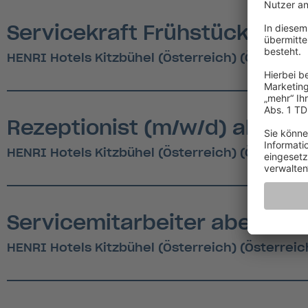
Servicekraft Frühstück (m/w
HENRI Hotels Kitzbühel (Österreich) (Österreic
Rezeptionist (m/w/d) ab De
HENRI Hotels Kitzbühel (Österreich) (Österreic
Servicemitarbeiter abends (m
HENRI Hotels Kitzbühel (Österreich) (Österreic