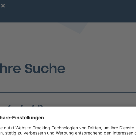
)
Ihre Suche
on (m/w/d)
h)