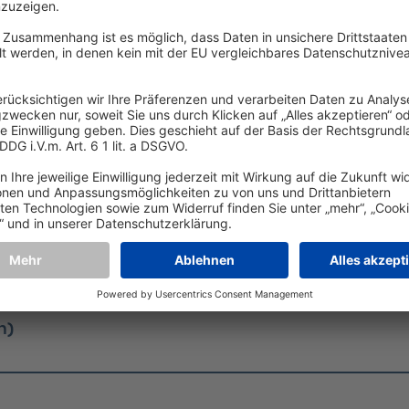
/d)
h)
zember 2026
h)
/w/d) Teilzeit
h)