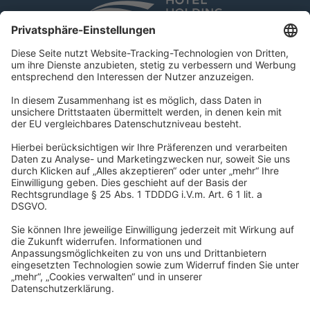
DSR Hotel Holding GmbH
Am Kaiserkai 69
D-20457 Hamburg
Tel.:
+49 40 300 322 100
Fax: +49 40 300 322 109
kontakt@dsr-hotelholding.de