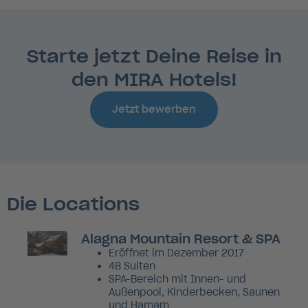
lorem ipsum dolor sit
Amet
Starte jetzt Deine Reise in
den MIRA Hotels!
Story anschauen
Jetzt bewerben
Die Locations
Alagna Mountain Resort & SPA
Eröffnet im Dezember 2017
48 Suiten
SPA-Bereich mit Innen- und
Außenpool, Kinderbecken, Saunen
und Hamam