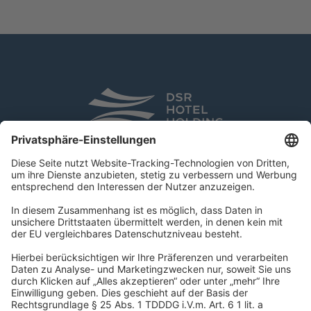
DSR Hotel Holding GmbH
Am Kaiserkai 69
D-20457 Hamburg
Tel.:
+49 40 300 322 100
Fax: +49 40 300 322 109
kontakt@dsr-hotelholding.de