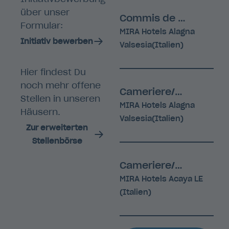
über unser
Commis de Cusine – Aiuto Cuoco/a (m/f)
Formular:
MIRA Hotels Alagna
Initiativ bewerben
Valsesia(Italien)
Hier findest Du
noch mehr offene
Cameriere/a di Sala (m/f)
Stellen in unseren
MIRA Hotels Alagna
Häusern.
Valsesia(Italien)
Zur erweiterten
Stellenbörse
Cameriere/a di Sala (m/f)
MIRA Hotels Acaya LE
(Italien)