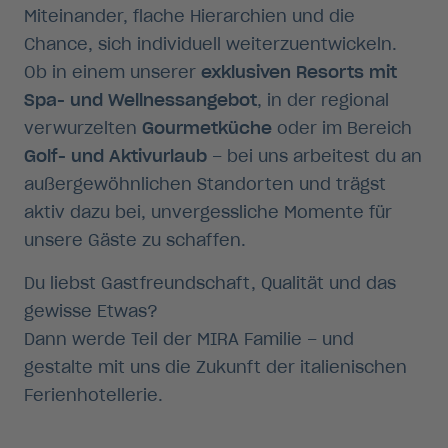
Miteinander, flache Hierarchien und die
Chance, sich individuell weiterzuentwickeln.
Ob in einem unserer
exklusiven Resorts mit
Spa- und Wellnessangebot
, in der regional
verwurzelten
Gourmetküche
oder im Bereich
Golf- und Aktivurlaub
– bei uns arbeitest du an
außergewöhnlichen Standorten und trägst
aktiv dazu bei, unvergessliche Momente für
unsere Gäste zu schaffen.
Du liebst Gastfreundschaft, Qualität und das
gewisse Etwas?
Dann werde Teil der MIRA Familie – und
Position Roomservice
gestalte mit uns die Zukunft der italienischen
Ferienhotellerie.
Sandra Buchmeier -
In den Bergen arbeiten