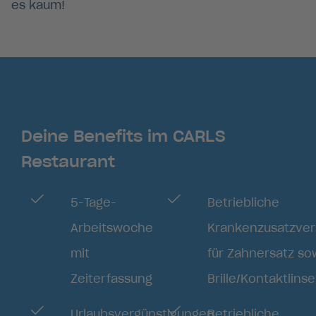
es kaum!
Sandra Buchmeier -
In den Bergen arbeiten
lorem ipsum dolor sit
Amet
Story anschauen
Deine Benefits im CARLS
Restaurant
5-Tage-
Betriebliche
Arbeitswoche
Krankenzusatzver
mit
für Zahnersatz so
Zeiterfassung
Brille/Kontaktlinse
Urlaubsvergünstigungen
Betriebliche