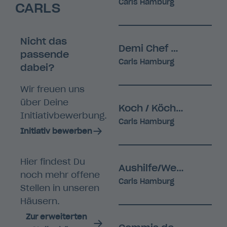
Carls Hamburg
CARLS
Nicht das
Demi Chef de Partie (m/w/d)
passende
Carls Hamburg
dabei?
Wir freuen uns
über Deine
Koch / Köchin (w/m/d)
Initiativbewerbung.
Carls Hamburg
Initiativ bewerben
Hier findest Du
Aushilfe/Werkstudent Küche (m/w/d)
noch mehr offene
Carls Hamburg
Stellen in unseren
Häusern.
Zur erweiterten