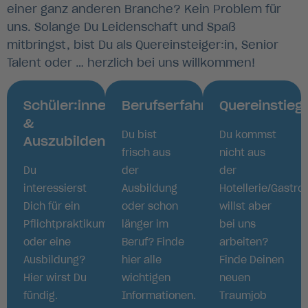
einer ganz anderen Branche? Kein Problem für
uns. Solange Du Leidenschaft und Spaß
mitbringst, bist Du als Quereinsteiger:in, Senior
Talent oder … herzlich bei uns willkommen!
Schüler:innen
Berufserfahrene
Quereinstieg
&
Du bist
Du kommst
Auszubildende
frisch aus
nicht aus
Du
der
der
interessierst
Ausbildung
Hotellerie/Gastro
Dich für ein
oder schon
willst aber
Pflichtpraktikum
länger im
bei uns
oder eine
Beruf? Finde
arbeiten?
Ausbildung?
hier alle
Finde Deinen
Hier wirst Du
wichtigen
neuen
fündig.
Informationen.
Traumjob