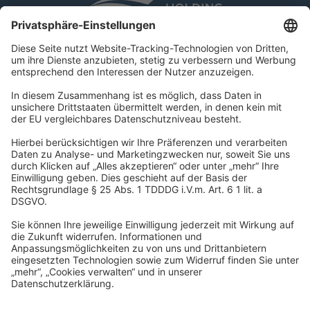
DSR Hotel Holding GmbH
Am Kaiserkai 69
D-20457 Hamburg
Tel.:
+49 40 300 322 100
Fax: +49 40 300 322 109
kontakt@dsr-hotelholding.de