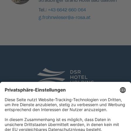
Straubinger Grand Hotel Bad Gastein
Tel.:
+43 6642 660 064
g.frohnwieser@a-rosa.at
DSR Hotel Holding GmbH
Am Kaiserkai 69
D-20457 Hamburg