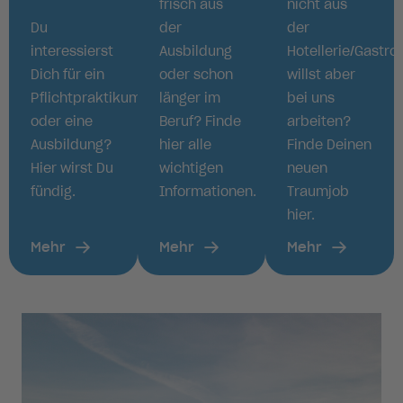
frisch aus
nicht aus
Du
der
der
interessierst
Ausbildung
Hotellerie/Gastro
Dich für ein
oder schon
willst aber
Pflichtpraktikum
länger im
bei uns
oder eine
Beruf? Finde
arbeiten?
Ausbildung?
hier alle
Finde Deinen
Hier wirst Du
wichtigen
neuen
fündig.
Informationen.
Traumjob
hier.
Mehr
Mehr
Mehr