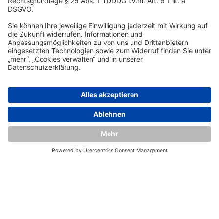
DSR Hotel Holding GmbH
Am Kaiserkai 69
D-20457 Hamburg
Tel.:
+49 40 300 322 100
Fax: +49 40 300 322 109
kontakt@dsr-hotelholding.de