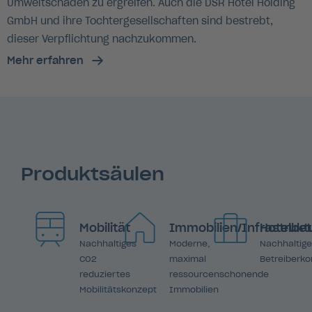
Umweltschäden zu ergreifen. Auch die DSR Hotel Holding
GmbH und ihre Tochtergesellschaften sind bestrebt,
dieser Verpflichtung nachzukommen.
Mehr erfahren
Produktsäulen
Mobilität
Immobilien/Infrastrukt
Hotelbet
Nachhaltiges
Moderne,
Nachhaltige
CO2
maximal
Betreiberk
reduziertes
ressourcenschonende
Mobilitätskonzept
Immobilien