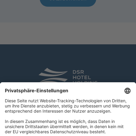
DSR Hotel Holding GmbH
Am Kaiserkai 69
D-20457 Hamburg