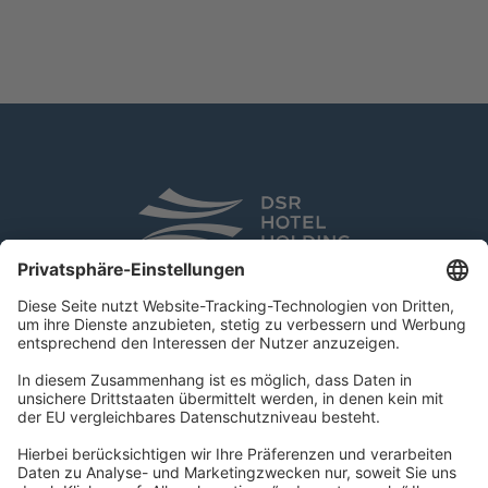
DSR Hotel Holding GmbH
Am Kaiserkai 69
D-20457 Hamburg
Tel.:
+49 40 300 322 100
Fax: +49 40 300 322 109