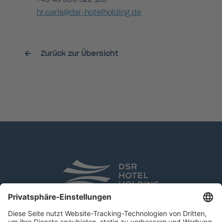
hr.carls@dsr-hotelholding.de
Zurück zur Übersicht