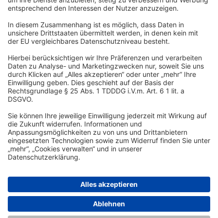
DSR Hotel Holding GmbH
Am Kaiserkai 69
D-20457 Hamburg
Tel.:
+49 40 300 322 100
Fax: +49 40 300 322 109
kontakt@dsr-hotelholding.de
DATENSCHUTZ
IMPRESSUM
© 2026 DSR Hotel Holding GmbH