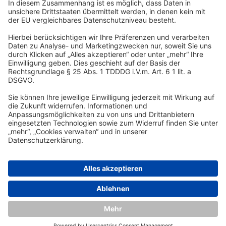
Am Kaiserkai 69
D-20457 Hamburg
Tel.:
+49 40 300 322 100
Fax: +49 40 300 322 109
kontakt@dsr-hotelholding.de
DATENSCHUTZ
IMPRESSUM
© 2026 DSR Hotel Holding GmbH