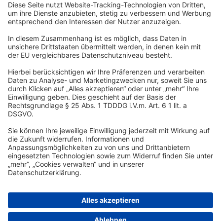
DSR Hotel Holding GmbH
Am Kaiserkai 69
D-20457 Hamburg
Tel.:
+49 40 300 322 100
Fax: +49 40 300 322 109
kontakt@dsr-hotelholding.de
DATENSCHUTZ
IMPRESSUM