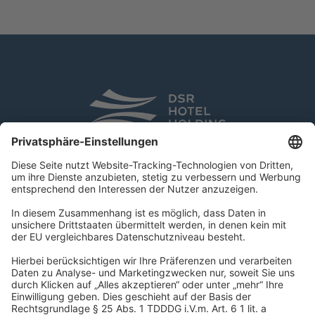
DSR Hotel Holding GmbH
Am Kaiserkai 69
D-20457 Hamburg
Tel.:
+49 40 300 322 100
Fax: +49 40 300 322 109
kontakt@dsr-hotelholding.de