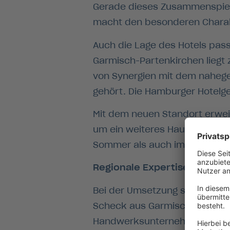
Gerade dieses Zusammenspiel
macht den besonderen Charak
Auch die Lage des Hotels pas
Garmisch-Partenkirchen liegt z
von Synergien mit dem nahege
gehört. Die Hamburger Hotelge
Mit dem neuen Standort erwei
um ein weiteres Haus in einer
Sommer als auch im Winter ide
Regionale Expertise im Foku
Bei der Umsetzung setzt das Pr
Scheck aus Garmisch-Partenki
Handwerksunternehmen.