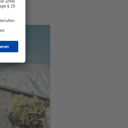
o Person.
hen