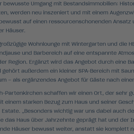
der bewusste Umgang mit Bestandsimmobilien: Histo
ten, werden neu inszeniert und mit einem Augenzw
 bewusst auf einen ressourcenschonenden Ansatz u
r Häuser.
großzügige Wohnlounge mit Wintergarten und die H
endjause und Barbereich auf eine entspannte Atmos
er Region. Ergänzt wird das Angebot durch eine Ba
el gehört außerdem ein kleiner SPA-Bereich mit S
um – als ergänzendes Angebot für Gäste nach eine
-Partenkirchen schaffen wir einen Ort, der sehr gu
t einem starken Bezug zum Haus und seiner Geschic
 Estate. „Besonders wichtig war uns dabei auch de
die das Haus über Jahrzehnte geprägt hat und der 
ende Häuser bewusst weiter, anstatt sie komplett 