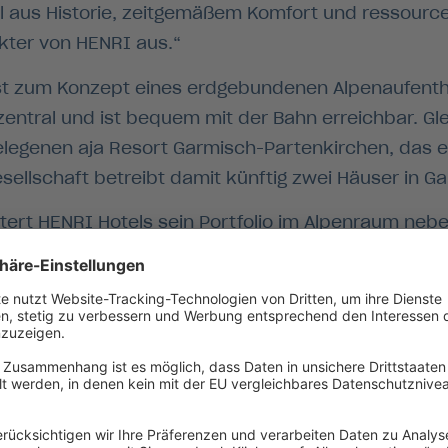
 aus Historie, zeitgemäßem Komfort und ressourc
ter von HENRI aus.“
st zum Konzept eines erdgebundenen Alpenaufentha
entral und ist bequem mit der Bahn erreichbar. Glei
legenen aja Resort Garmisch-Partenkirchen, das eb
sellschaft betreibt damit künftig zwei Häuser in G
tert HENRI Hotels sein Portfolio im Alpenraum neb
 ganzjährigen Urlaubsdestination. Garmisch-Partenk
ale Voraussetzungen für Aktivurlaub, Naturerlebni
s
ojekt gezielt auf regionale Expertise: Verantwortli
rchen, das Innenarchitekturbüro Lumisol aus Münc