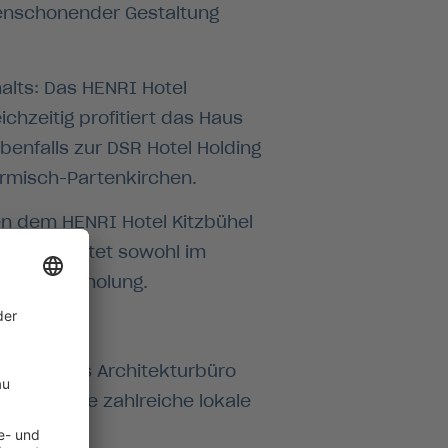
enschonender Gestaltung
lts: Das HENRI Hotel
chzeitig profitiert das Haus
enfalls zur DSR Hotel Holding
armisch-Partenkirchen.
en dem HENRI Hotel Kitzbühel
irchen bietet sowohl im
sse und Erholung.
ch sind das Architekturbüro
hen sowie zahlreiche lokale