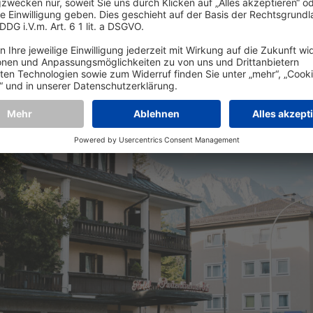
chte für 2 Personen inkl. Frühstück ab 183 Euro pr
uchungen unter:
HENRI Hotels Garmisch-Partenkirc