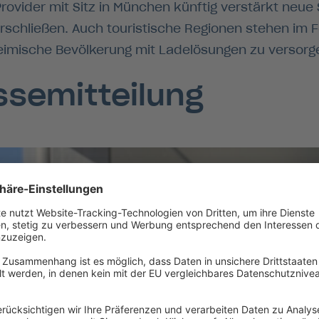
e Provider mit Sitz in München künftig verstärkt ne
erschließen. Auch touristische Regionen stehen im 
heimische Bevölkerung mit Ladelösungen zu versorg
essemitteilung