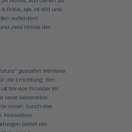
t 34 Hotels, von denen 28
 A-ROSA, aja, HENRI und
ählen außerdem
 und zwei Hotels der
uture” gestaltet Wirelane
̈r die Errichtung, den
ull Service Provider im
ine neue Generation
ktiv voran. Durch das
 innovativer
stungen bietet die