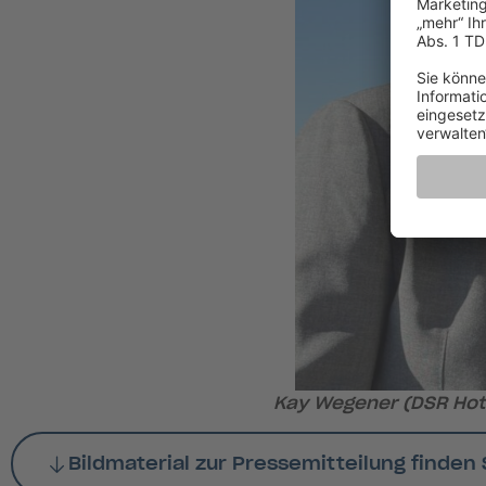
Kay Wegener (DSR Hotel
Bildmaterial zur Pressemitteilung finden 