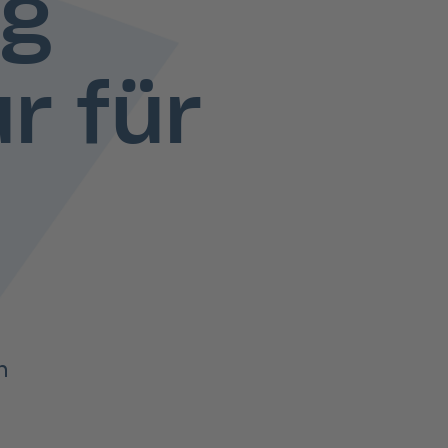
ng
 für
n