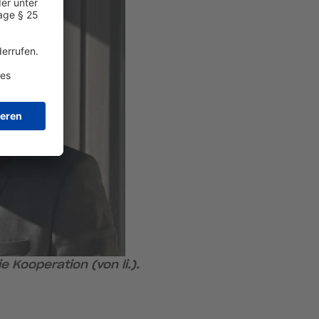
 Kooperation (von li.).