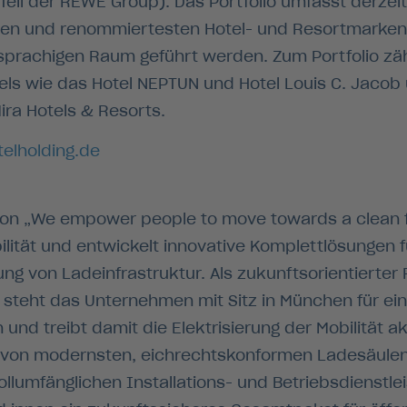
(Teil der REWE Group). Das Portfolio umfasst derzei
ten und renommiertesten Hotel- und Resortmarken
sprachigen Raum geführt werden. Zum Portfolio z
tels wie das Hotel NEPTUN und Hotel Louis C. Jacob
Mira Hotels & Resorts.
telholding.de
ion „We empower people to move towards a clean f
ilität und entwickelt innovative Komplettlösungen fu
ng von Ladeinfrastruktur. Als zukunftsorientierter F
 steht das Unternehmen mit Sitz in München für e
 und treibt damit die Elektrisierung der Mobilität a
von modernsten, eichrechtskonformen Ladesäulen,
llumfänglichen Installations- und Betriebsdienstlei