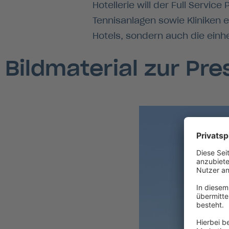
Hotellerie will der Full Servic
Tennisanlagen sowie Kliniken 
Hotels, sondern auch die ein
Bildmaterial zur Pr