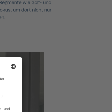
ue Segmente wie Golf- und
Fokus, um dort nicht nur
en.