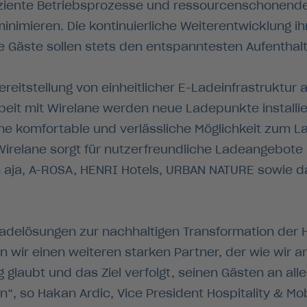
fiziente Betriebsprozesse und ressourcenschonen
nimieren. Die kontinuierliche Weiterentwicklung ihr
hre Gäste sollen stets den entspanntesten Aufenth
 Bereitstellung von einheitlicher E-Ladeinfrastruktu
eit mit Wirelane werden neue Ladepunkte installier
ne komfortable und verlässliche Möglichkeit zum L
Wirelane sorgt für nutzerfreundliche Ladeangebote
 aja, A-ROSA, HENRI Hotels, URBAN NATURE sowie da
Ladelösungen zur nachhaltigen Transformation der 
 wir einen weiteren starken Partner, der wie wir an
 glaubt und das Ziel verfolgt, seinen Gästen an al
“, so Hakan Ardic, Vice President Hospitality & Mob