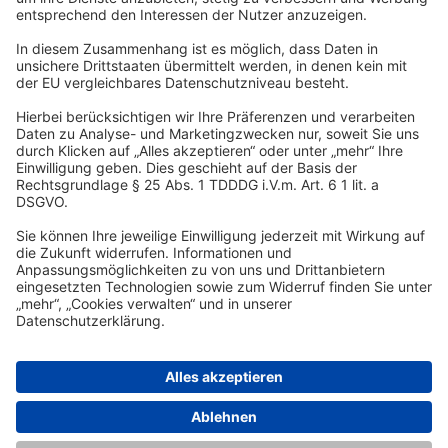
DSR Hotel Holding GmbH
Am Kaiserkai 69
D-20457 Hamburg
Tel.:
+49 40 300 322 100
Fax: +49 40 300 322 109
kontakt@dsr-hotelholding.de
DATENSCHUTZ
IMPRESSUM
© 2026 DSR Hotel Holding GmbH