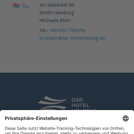
Am Kaiserkai 69
20457 Hamburg
Michaela Störr
Tel.:
+49 179 / 7381781
m.stoerr@dsr-hotelholding.de